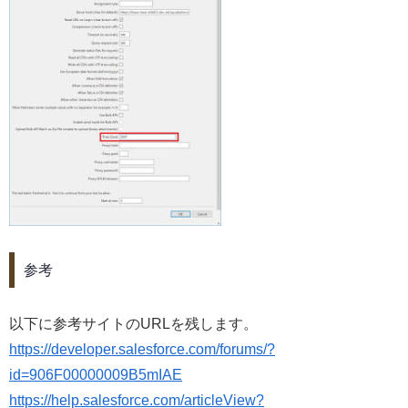
参考
以下に参考サイトのURLを残します。
https://developer.salesforce.com/forums/?
id=906F00000009B5mIAE
https://help.salesforce.com/articleView?