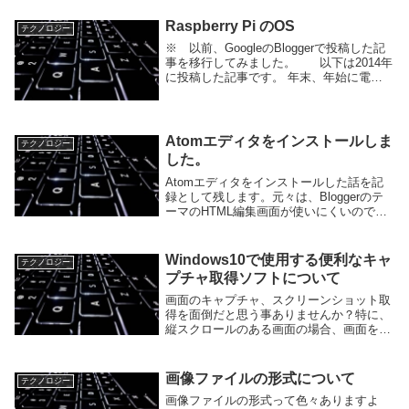
Raspberry Pi のOS
テクノロジー
※ 以前、GoogleのBloggerで投稿した記
事を移行してみました。 以下は2014年
に投稿した記事です。 年末、年始に電子
工作で遊んでみようと思い、最近目にした
シングルボードコンピュータのRaspberry
Piを購入 を購入したの...
Atomエディタをインストールしま
テクノロジー
した。
Atomエディタをインストールした話を記
録として残します。元々は、Bloggerのテ
ーマのHTML編集画面が使いにくいので、
エディタのインストールを考えました。普
段はサクラエディタを利用していますが、
サクラエディタではうまくいきませんでし
Windows10で使用する便利なキャ
テクノロジー
た...
プチャ取得ソフトについて
画面のキャプチャ、スクリーンショット取
得を面倒だと思う事ありませんか？特に、
縦スクロールのある画面の場合、画面を動
かして、何枚も画像を取得して、少しづつ
重ねるような単調な作業。めんどくさいで
すよね？一昔前、画面のキャプチャ、スク
画像ファイルの形式について
テクノロジー
リーンショッ...
画像ファイルの形式って色々ありますよ