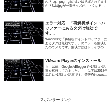
ね？jpg、png、gifの違いは把握されてます
か？私はjpgが一番サイズが小さくなるイ
メージ（圧縮効率が良い）で、gifはアニメ
ーションが動くイメージ位の理解でした。
最近、ロゴ用の画像ファイルを作成する...
エラー対応 「再解析ポイントバ
テクノロジー
ッファーにあるタグは無効で
す。」
Windowsで「再解析ポイントバッファーに
あるタグは無効です。」のエラーを解決し
たのでメモです。解決方法はドライブのエ
ラーチェックです。「再解析ポイントバッ
ファーにあるタグは無効です。」のエラー
原因 「再解析ポイントバッファーにある
VMware Playerのインストール
テクノロジー
タグは...
※ 以前、GoogleのBloggerで投稿した記
事を移行してみました。 以下は2013年
11月に投稿した記事です。普段Windowsの
PCを使用しているのですが、仕事で使う
サーバがRed HatやCentOSなどのLinuxを
使用してい...
スポンサーリンク